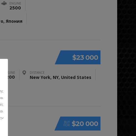
ENGINE
2500
то, Япония
$23 000
ENGINE
DISTANCE
3200
New York, NY, United States
ης
αι
ές
αι
την
$20 000
BUY
FOR