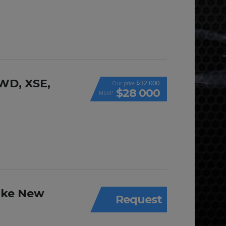
WD, XSE,
$32 000
Our price
$28 000
MSRP
like New
Request