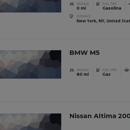
MILEAGE
FUEL TYPE
0 mi
Gasolina
DISTANCE
New York, NY, United Sta
BMW M5
MILEAGE
FUEL TYPE
80 mi
Gas
Nissan Altima 20