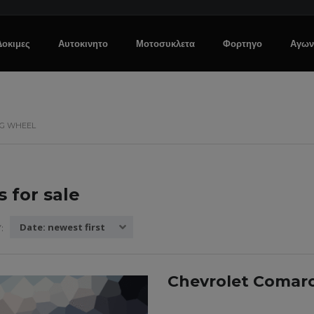
Δοκιμες
Αυτοκινητο
Μοτοσυκλετα
Φορτηγο
Αγων
NG WHEEL
s for sale
Date: newest first
:
Chevrolet Comaro