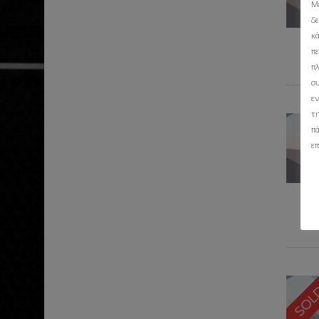
Μ
δ
κ
πε
π
σ
εν
τ
π
επ
SO