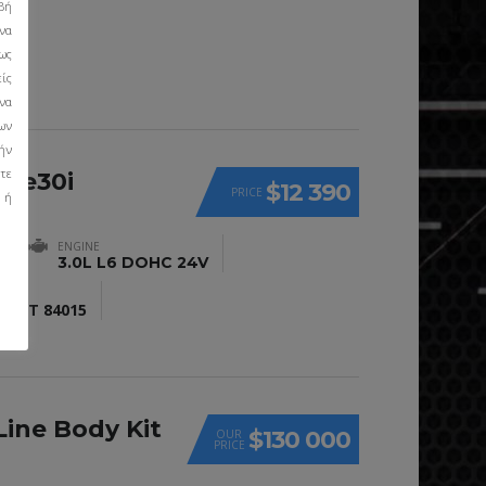
βή
e
να
ως
είς
να
ων
τήν
τε
ive30i
$12 390
PRICE
 ή
ENGINE
e
3.0L L6 DOHC 24V
LD, UT 84015
Line Body Kit
$130 000
OUR
PRICE