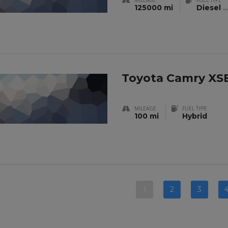
MILEAGE
FUEL TYPE
125000 mi
Diesel
..
Toyota Camry XSE
MILEAGE
FUEL TYPE
100 mi
Hybrid
1
2
3