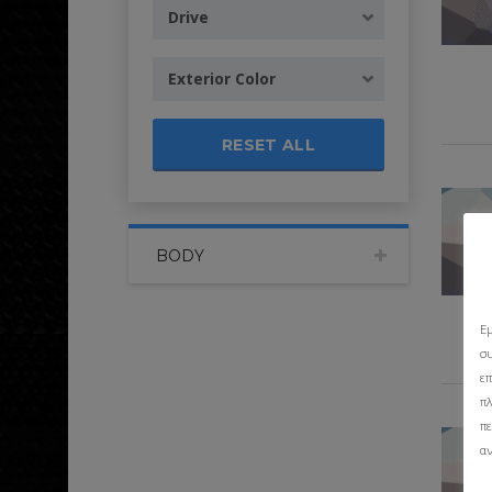
Drive
Exterior Color
RESET ALL
BODY
Ε
σ
ε
π
πε
α