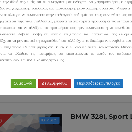
ε την άδειά σας, εμείς και οι συνεργάτες μας ενδέχεται να χρησιμοποιήσουμε ακρι
MILEAGE
FUEL TYPE
105412 mi
Gasolin
εδομένα γεωγραφικής τοποθεσίας και ταυτοποίησης μέσω σάρωσης συσκευών. Μπορείτε 
άνετε κλικ για να συναινέσετε στην επεξεργασία από εμάς και τους συνεργάτες μας όπ
ριγράφεται παραπάνω. Εναλλακτικά, μπορείτε να αποκτήσετε πρόσβαση σε πιο λεπτομερ
ληροφορίες και να αλλάξετε τις προτιμήσεις σας πριν συναινέσετε ή να αρνηθείτε 
υναινέσετε. Λάβετε υπόψη ότι κάποια επεξεργασία των προσωπικών σας δεδομέν
δέχεται να μην απαιτεί τη συγκατάθεσή σας, αλλά έχετε το δικαίωμα να αρνηθείτε αυ
ην επεξεργασία. Οι προτιμήσεις σας θα ισχύουν μόνο για αυτόν τον ιστότοπο. Μπορεί
2009 BMW X5 xDr
άντα να αλλάξετε τις προτιμήσεις σας επιστρέφοντας σε αυτόν τον ιστότοπο
ισκεπτόμενοι την πολιτική απορρήτου μας.
MILEAGE
FUEL TYPE
105412 mi
Gasolin
DISTANCE
Συμφωνώ
Δεν Συμφωνώ
Περισσότερες Επιλογές
562 S State St., CLEARFIE
BMW 328i, Sport 
LD
VIDEO