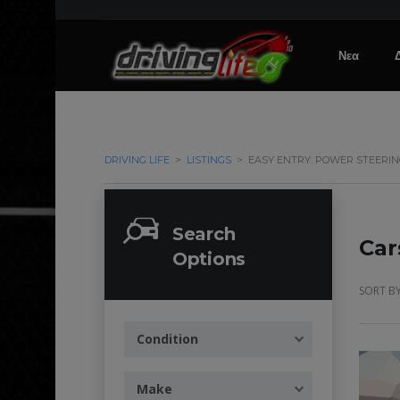
Νεα
DRIVING LIFE
>
LISTINGS
>
EASY ENTRY: POWER STEERI
Search
Car
Options
SORT BY
Condition
Make