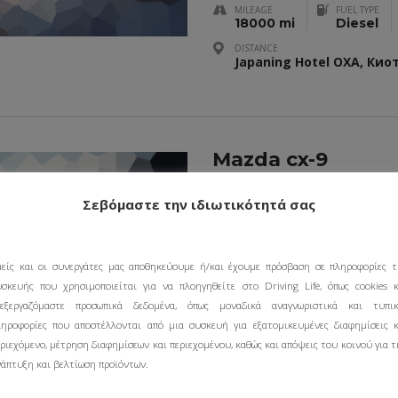
MILEAGE
FUEL TYPE
18000 mi
Diesel
DISTANCE
Japaning Hotel OXA, Кио
Mazda cx-9
Σεβόμαστε την ιδιωτικότητά σας
MILEAGE
FUEL TYPE
100 mi
Gas
μείς και οι συνεργάτες μας αποθηκεύουμε ή/και έχουμε πρόσβαση σε πληροφορίες τ
υσκευής που χρησιμοποιείται για να πλοηγηθείτε στο Driving Life, όπως cookies κ
πεξεργαζόμαστε προσωπικά δεδομένα, όπως μοναδικά αναγνωριστικά και τυπικ
ληροφορίες που αποστέλλονται από μια συσκευή για εξατομικευμένες διαφημίσεις κ
ριεχόμενο, μέτρηση διαφημίσεων και περιεχομένου, καθώς και απόψεις του κοινού για 
2009 BMW X5
νάπτυξη και βελτίωση προϊόντων.